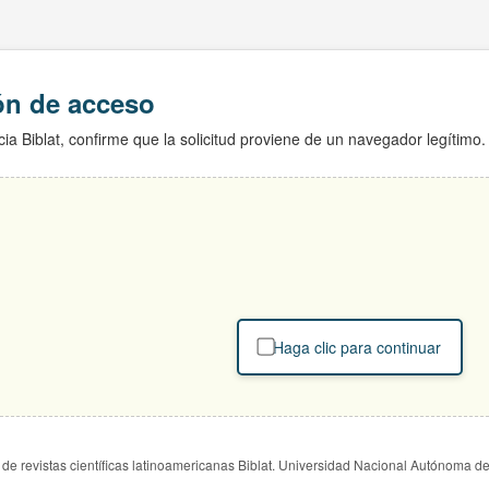
ión de acceso
ia Biblat, confirme que la solicitud proviene de un navegador legítimo.
Haga clic para continuar
de revistas científicas latinoamericanas Biblat. Universidad Nacional Autónoma d