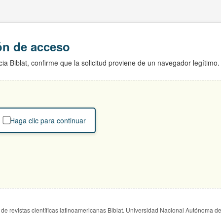
ión de acceso
ia Biblat, confirme que la solicitud proviene de un navegador legítimo.
Haga clic para continuar
de revistas científicas latinoamericanas Biblat. Universidad Nacional Autónoma d