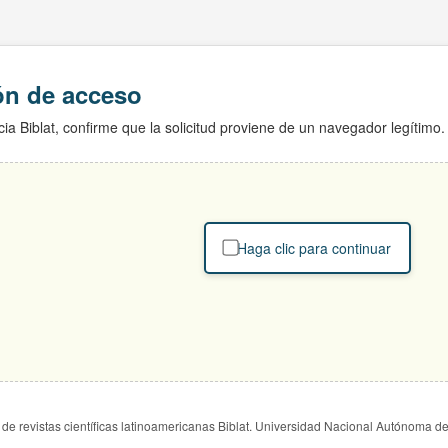
ión de acceso
ia Biblat, confirme que la solicitud proviene de un navegador legítimo.
Haga clic para continuar
de revistas científicas latinoamericanas Biblat. Universidad Nacional Autónoma d