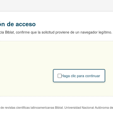
ión de acceso
ia Biblat, confirme que la solicitud proviene de un navegador legítimo.
Haga clic para continuar
de revistas científicas latinoamericanas Biblat. Universidad Nacional Autónoma d