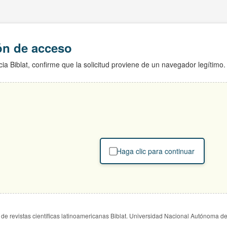
ión de acceso
ia Biblat, confirme que la solicitud proviene de un navegador legítimo.
Haga clic para continuar
de revistas científicas latinoamericanas Biblat. Universidad Nacional Autónoma d