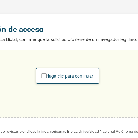
ión de acceso
ia Biblat, confirme que la solicitud proviene de un navegador legítimo.
Haga clic para continuar
de revistas científicas latinoamericanas Biblat. Universidad Nacional Autónoma d