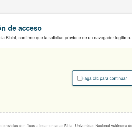
ión de acceso
ia Biblat, confirme que la solicitud proviene de un navegador legítimo.
Haga clic para continuar
de revistas científicas latinoamericanas Biblat. Universidad Nacional Autónoma d