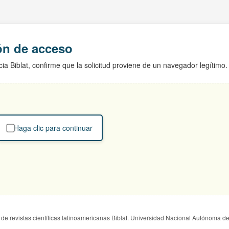
ión de acceso
ia Biblat, confirme que la solicitud proviene de un navegador legítimo.
Haga clic para continuar
de revistas científicas latinoamericanas Biblat. Universidad Nacional Autónoma d