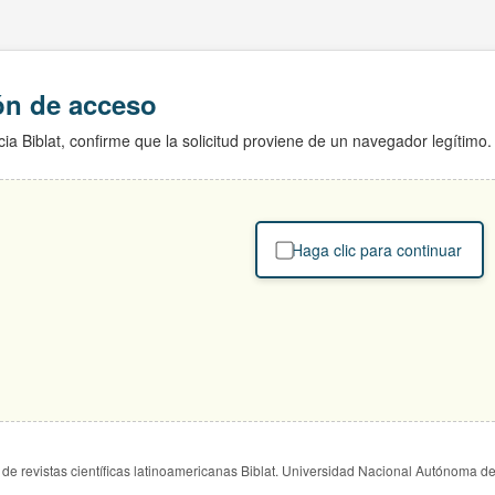
ión de acceso
ia Biblat, confirme que la solicitud proviene de un navegador legítimo.
Haga clic para continuar
de revistas científicas latinoamericanas Biblat. Universidad Nacional Autónoma d