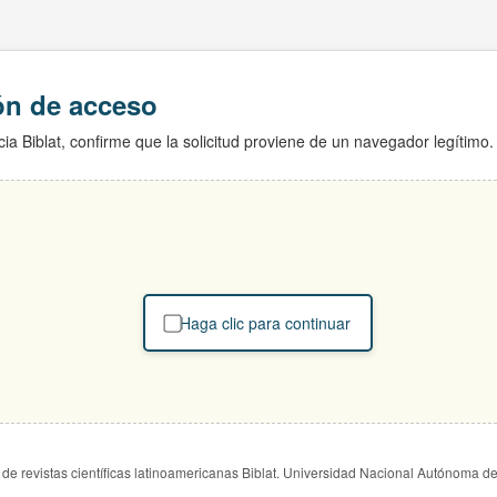
ión de acceso
ia Biblat, confirme que la solicitud proviene de un navegador legítimo.
Haga clic para continuar
de revistas científicas latinoamericanas Biblat. Universidad Nacional Autónoma d