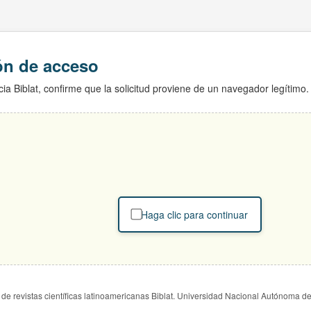
ión de acceso
ia Biblat, confirme que la solicitud proviene de un navegador legítimo.
Haga clic para continuar
de revistas científicas latinoamericanas Biblat. Universidad Nacional Autónoma d