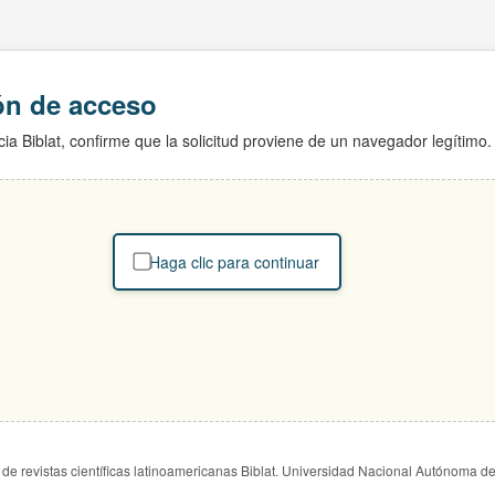
ión de acceso
ia Biblat, confirme que la solicitud proviene de un navegador legítimo.
Haga clic para continuar
de revistas científicas latinoamericanas Biblat. Universidad Nacional Autónoma d