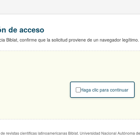
ión de acceso
ia Biblat, confirme que la solicitud proviene de un navegador legítimo.
Haga clic para continuar
de revistas científicas latinoamericanas Biblat. Universidad Nacional Autónoma d