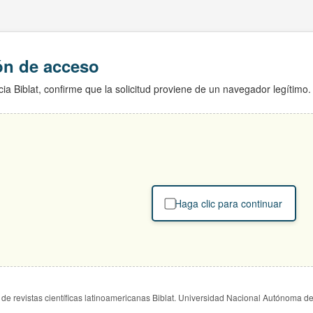
ión de acceso
ia Biblat, confirme que la solicitud proviene de un navegador legítimo.
Haga clic para continuar
de revistas científicas latinoamericanas Biblat. Universidad Nacional Autónoma d