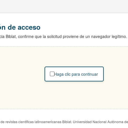
ión de acceso
ia Biblat, confirme que la solicitud proviene de un navegador legítimo.
Haga clic para continuar
de revistas científicas latinoamericanas Biblat. Universidad Nacional Autónoma d