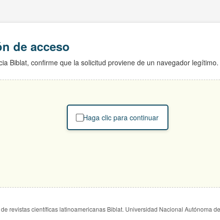
ión de acceso
ia Biblat, confirme que la solicitud proviene de un navegador legítimo.
Haga clic para continuar
de revistas científicas latinoamericanas Biblat. Universidad Nacional Autónoma d