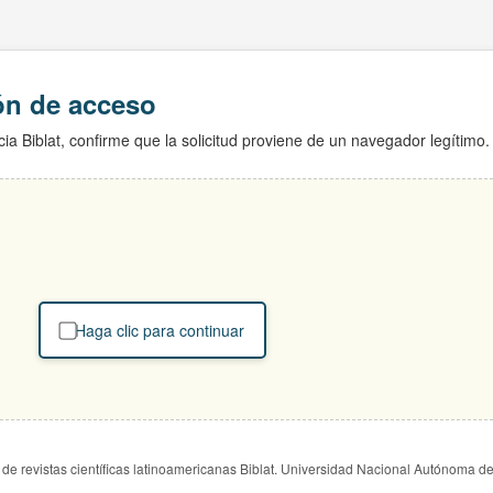
ión de acceso
ia Biblat, confirme que la solicitud proviene de un navegador legítimo.
Haga clic para continuar
de revistas científicas latinoamericanas Biblat. Universidad Nacional Autónoma d