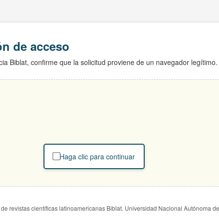
ión de acceso
ia Biblat, confirme que la solicitud proviene de un navegador legítimo.
Haga clic para continuar
de revistas científicas latinoamericanas Biblat. Universidad Nacional Autónoma d