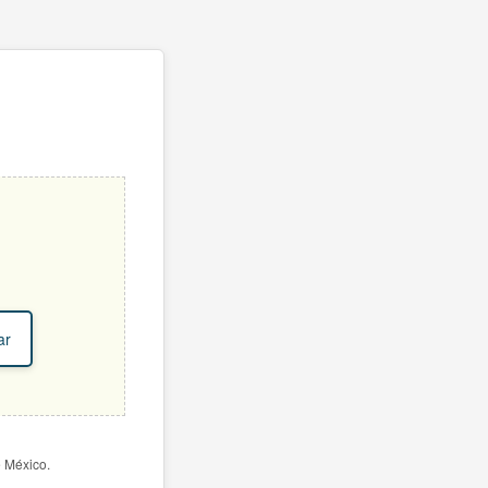
ar
e México.