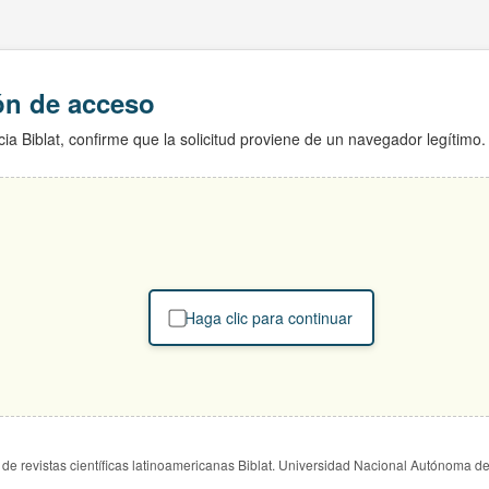
ión de acceso
ia Biblat, confirme que la solicitud proviene de un navegador legítimo.
Haga clic para continuar
de revistas científicas latinoamericanas Biblat. Universidad Nacional Autónoma d