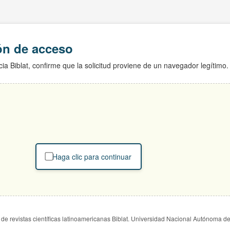
ión de acceso
ia Biblat, confirme que la solicitud proviene de un navegador legítimo.
Haga clic para continuar
de revistas científicas latinoamericanas Biblat. Universidad Nacional Autónoma d