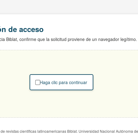
ión de acceso
ia Biblat, confirme que la solicitud proviene de un navegador legítimo.
Haga clic para continuar
de revistas científicas latinoamericanas Biblat. Universidad Nacional Autónoma d