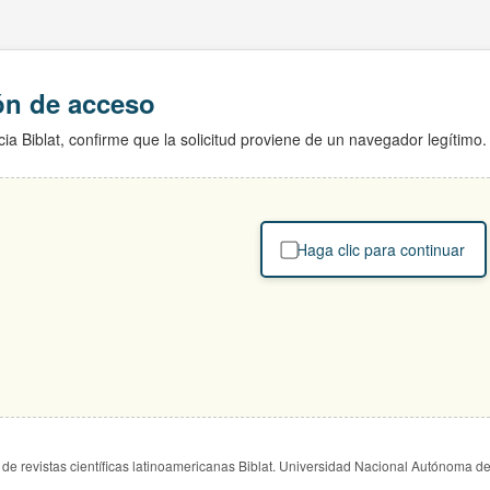
ión de acceso
ia Biblat, confirme que la solicitud proviene de un navegador legítimo.
Haga clic para continuar
de revistas científicas latinoamericanas Biblat. Universidad Nacional Autónoma d