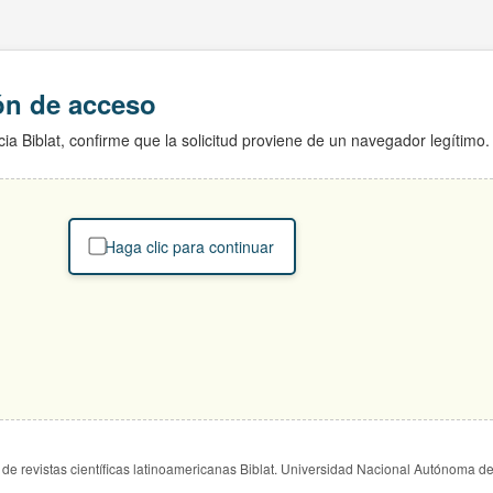
ión de acceso
ia Biblat, confirme que la solicitud proviene de un navegador legítimo.
Haga clic para continuar
de revistas científicas latinoamericanas Biblat. Universidad Nacional Autónoma d