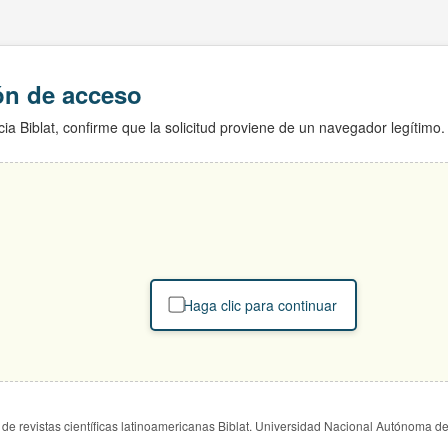
ión de acceso
ia Biblat, confirme que la solicitud proviene de un navegador legítimo.
Haga clic para continuar
de revistas científicas latinoamericanas Biblat. Universidad Nacional Autónoma d