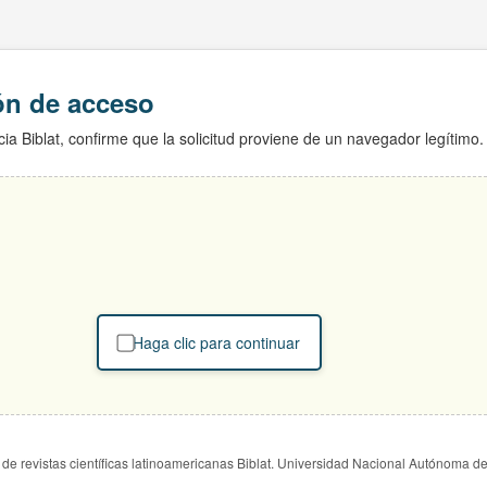
ión de acceso
ia Biblat, confirme que la solicitud proviene de un navegador legítimo.
Haga clic para continuar
de revistas científicas latinoamericanas Biblat. Universidad Nacional Autónoma d