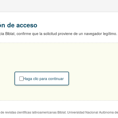
ión de acceso
ia Biblat, confirme que la solicitud proviene de un navegador legítimo.
Haga clic para continuar
de revistas científicas latinoamericanas Biblat. Universidad Nacional Autónoma d