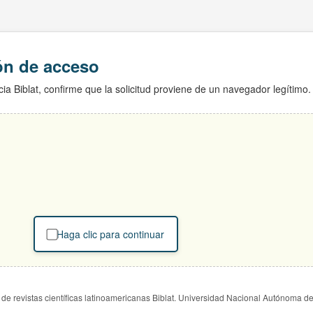
ión de acceso
ia Biblat, confirme que la solicitud proviene de un navegador legítimo.
Haga clic para continuar
de revistas científicas latinoamericanas Biblat. Universidad Nacional Autónoma d