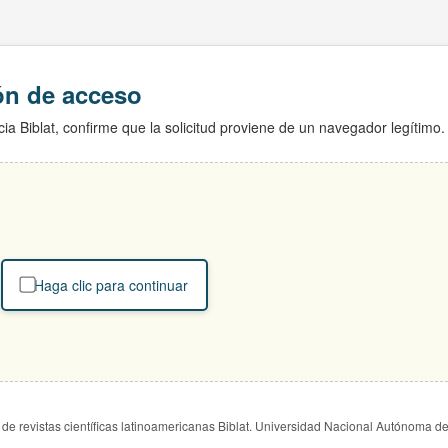
ión de acceso
ia Biblat, confirme que la solicitud proviene de un navegador legítimo.
Haga clic para continuar
de revistas científicas latinoamericanas Biblat. Universidad Nacional Autónoma d