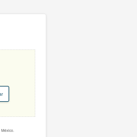
ar
e México.