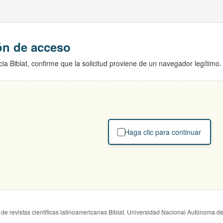
ión de acceso
ia Biblat, confirme que la solicitud proviene de un navegador legítimo.
Haga clic para continuar
de revistas científicas latinoamericanas Biblat. Universidad Nacional Autónoma d