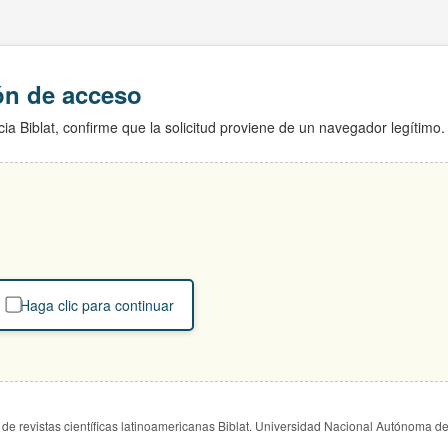
ión de acceso
ia Biblat, confirme que la solicitud proviene de un navegador legítimo.
Haga clic para continuar
de revistas científicas latinoamericanas Biblat. Universidad Nacional Autónoma d