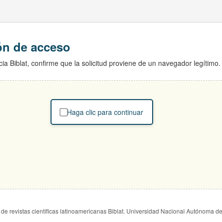
ión de acceso
ia Biblat, confirme que la solicitud proviene de un navegador legítimo.
Haga clic para continuar
de revistas científicas latinoamericanas Biblat. Universidad Nacional Autónoma d