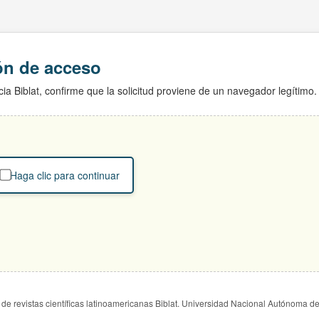
ión de acceso
ia Biblat, confirme que la solicitud proviene de un navegador legítimo.
Haga clic para continuar
de revistas científicas latinoamericanas Biblat. Universidad Nacional Autónoma d