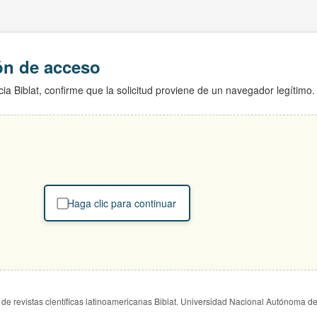
ión de acceso
ia Biblat, confirme que la solicitud proviene de un navegador legítimo.
Haga clic para continuar
de revistas científicas latinoamericanas Biblat. Universidad Nacional Autónoma d