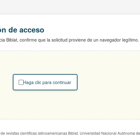
ión de acceso
ia Biblat, confirme que la solicitud proviene de un navegador legítimo.
Haga clic para continuar
de revistas científicas latinoamericanas Biblat. Universidad Nacional Autónoma d