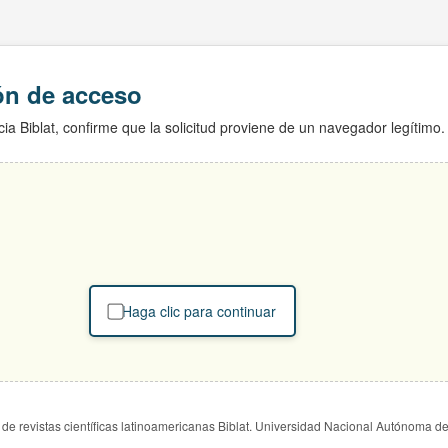
ión de acceso
ia Biblat, confirme que la solicitud proviene de un navegador legítimo.
Haga clic para continuar
de revistas científicas latinoamericanas Biblat. Universidad Nacional Autónoma d