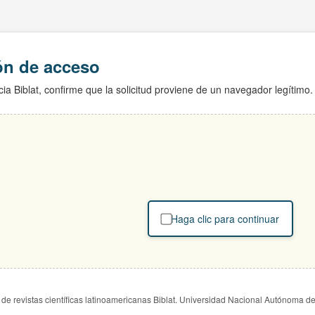
ión de acceso
ia Biblat, confirme que la solicitud proviene de un navegador legítimo.
Haga clic para continuar
de revistas científicas latinoamericanas Biblat. Universidad Nacional Autónoma d