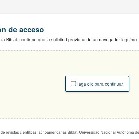
ión de acceso
ia Biblat, confirme que la solicitud proviene de un navegador legítimo.
Haga clic para continuar
de revistas científicas latinoamericanas Biblat. Universidad Nacional Autónoma d