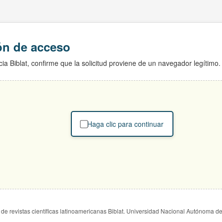
ión de acceso
ia Biblat, confirme que la solicitud proviene de un navegador legítimo.
Haga clic para continuar
de revistas científicas latinoamericanas Biblat. Universidad Nacional Autónoma d