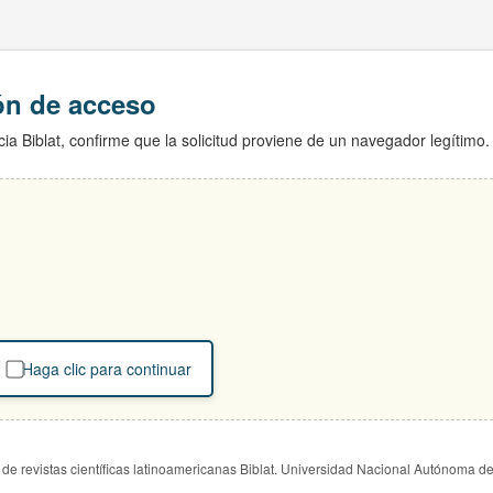
ión de acceso
ia Biblat, confirme que la solicitud proviene de un navegador legítimo.
Haga clic para continuar
de revistas científicas latinoamericanas Biblat. Universidad Nacional Autónoma d