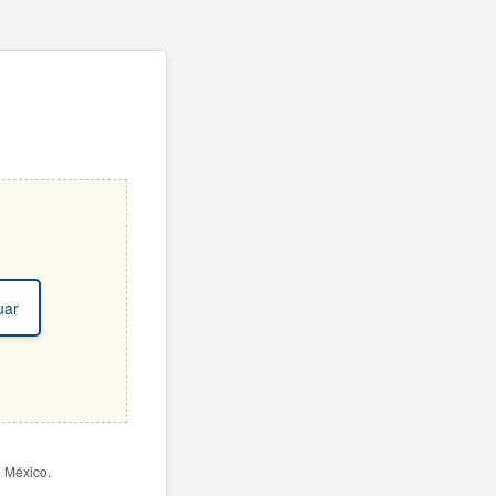
uar
e México.