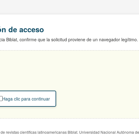
ión de acceso
ia Biblat, confirme que la solicitud proviene de un navegador legítimo.
Haga clic para continuar
de revistas científicas latinoamericanas Biblat. Universidad Nacional Autónoma d