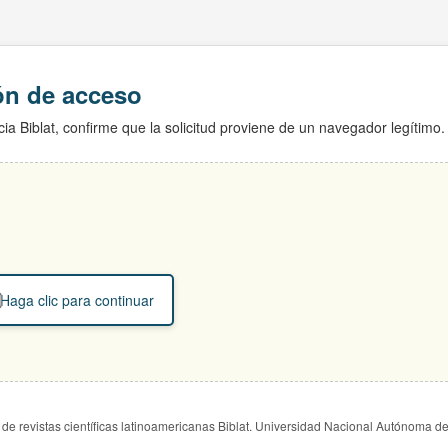
ión de acceso
ia Biblat, confirme que la solicitud proviene de un navegador legítimo.
Haga clic para continuar
de revistas científicas latinoamericanas Biblat. Universidad Nacional Autónoma d