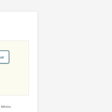
uar
e México.