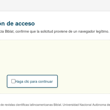
ión de acceso
ia Biblat, confirme que la solicitud proviene de un navegador legítimo.
Haga clic para continuar
de revistas científicas latinoamericanas Biblat. Universidad Nacional Autónoma d