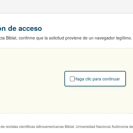
ión de acceso
ia Biblat, confirme que la solicitud proviene de un navegador legítimo.
Haga clic para continuar
de revistas científicas latinoamericanas Biblat. Universidad Nacional Autónoma d