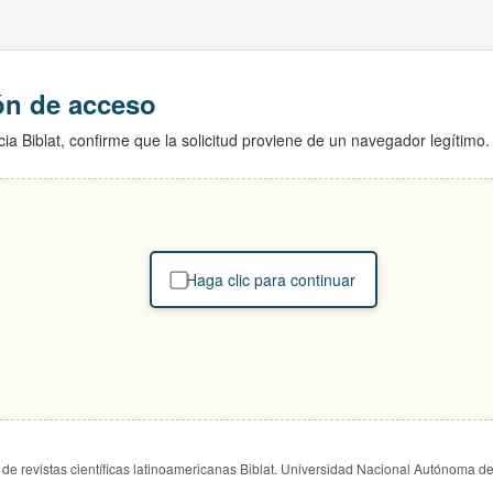
ión de acceso
ia Biblat, confirme que la solicitud proviene de un navegador legítimo.
Haga clic para continuar
de revistas científicas latinoamericanas Biblat. Universidad Nacional Autónoma d