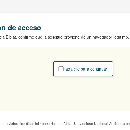
ión de acceso
ia Biblat, confirme que la solicitud proviene de un navegador legítimo.
Haga clic para continuar
de revistas científicas latinoamericanas Biblat. Universidad Nacional Autónoma d