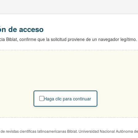
ión de acceso
ia Biblat, confirme que la solicitud proviene de un navegador legítimo.
Haga clic para continuar
de revistas científicas latinoamericanas Biblat. Universidad Nacional Autónoma d